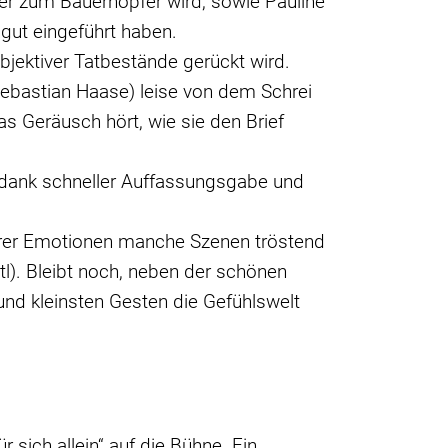
der zum Bauernopfer wird, sowie Pauline
gut eingeführt haben.
bjektiver Tatbestände gerückt wird.
Sebastian Haase) leise von dem Schrei
as Geräusch hört, wie sie den Brief
 dank schneller Auffassungsgabe und
erer Emotionen manche Szenen tröstend
tl). Bleibt noch, neben der schönen
und kleinsten Gesten die Gefühlswelt
 sich allein“ auf die Bühne. Ein