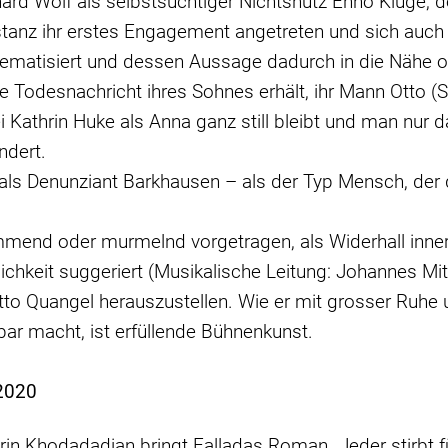
ard Wolf als selbstsüchtiger Nichtsnutz Enno Kluge, 
tanz ihr erstes Engagement angetreten und sich auch 
thematisiert und dessen Aussage dadurch in die Nähe o
 Todesnachricht ihres Sohnes erhält, ihr Mann Otto (
 Kathrin Huke als Anna ganz still bleibt und man nur d
ndert.
ls Denunziant Barkhausen – als der Typ Mensch, der
mend oder murmelnd vorgetragen, als Widerhall inn
ichkeit suggeriert (Musikalische Leitung: Johannes Mit
to Quangel herauszustellen. Wie er mit grosser Ruhe 
r macht, ist erfüllende Bühnenkunst.
.2020
in Khodadadian bringt Falladas Roman „Jeder stirbt für