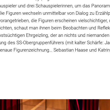
hauspieler und drei Schauspielerinnen, um das Panora
 Die Figuren wechseln unmittelbar von Dialog zu Erzäh
orangetrieben, die Figuren erscheinen vielschichtiger, 
erichten, schaut man ihnen beim Beobachten und Reflekt
elbstsüchtigen Ehrgeizling, der an nichts und niemand
ung des SS-Obergruppenführers (mit kalter Schärfe: J
enaue Figurenzeichnung… Sebastian Haase und Katrin H