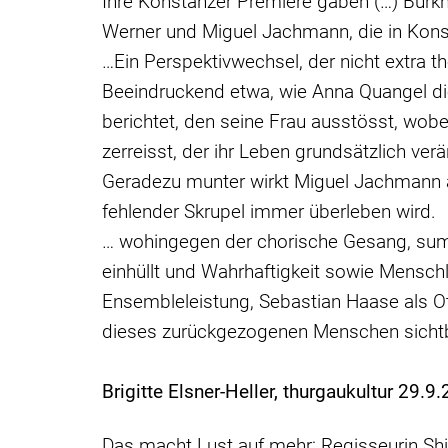
Ihre Konstanzer Premiere gaben (…) Burkh
Werner und Miguel Jachmann, die in Kons
…Ein Perspektivwechsel, der nicht extra 
Beeindruckend etwa, wie Anna Quangel die
berichtet, den seine Frau ausstösst, wobei
zerreisst, der ihr Leben grundsätzlich verä
Geradezu munter wirkt Miguel Jachmann a
fehlender Skrupel immer überleben wird.
… wohingegen der chorische Gesang, sum
einhüllt und Wahrhaftigkeit sowie Menschl
Ensembleleistung, Sebastian Haase als Ot
dieses zurückgezogenen Menschen sichtba
Brigitte Elsner-Heller, thurgaukultur 29.9
Das macht Lust auf mehr: Regisseurin Shir