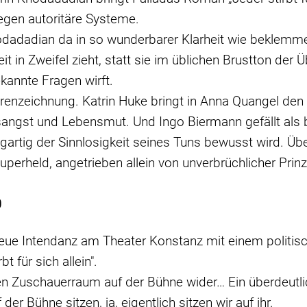
egen autoritäre Systeme.
odadadian da in so wunderbarer Klarheit wie beklemmen
eit in Zweifel zieht, statt sie im üblichen Brustton de
ekannte Fragen wirft.
urenzeichnung. Katrin Huke bringt in Anna Quangel den 
sangst und Lebensmut. Und Ingo Biermann gefällt als
rtig der Sinnlosigkeit seines Tuns bewusst wird. Übe
uperheld, angetrieben allein von unverbrüchlicher Prinz
0
neue Intendanz am Theater Konstanz mit einem politis
für sich allein".
 den Zuschauerraum auf der Bühne wider… Ein überdeutl
der Bühne sitzen, ja, eigentlich sitzen wir auf ihr.