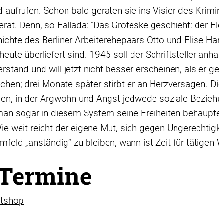
 aufrufen. Schon bald geraten sie ins Visier des Kri
ät. Denn, so Fallada: "Das Groteske geschieht: der Ele
chte des Berliner Arbeiterehepaars Otto und Elise Ha
heute überliefert sind. 1945 soll der Schriftsteller an
erstand und will jetzt nicht besser erscheinen, als er 
hen; drei Monate später stirbt er an Herzversagen. Di
eben, in der Argwohn und Angst jedwede soziale Bezieh
 man sogar in diesem System seine Freiheiten behaupt
ie weit reicht der eigene Mut, sich gegen Ungerechtig
feld „anständig“ zu bleiben, wann ist Zeit für tätigen
 Termine
etshop